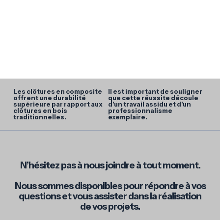
Téléphone
(450) 471 0924
Courriel:
info@lescloturesXcellence.com
Les clôtures en composite
Il est important de souligner
offrent une durabilité
que cette réussite découle
supérieure par rapport aux
d'un travail assidu et d'un
clôtures en bois
professionnalisme
traditionnelles.
exemplaire.
N’hésitez pas à nous joindre à tout moment.
Nous sommes disponibles pour répondre à vos
questions et vous assister dans la réalisation
de vos projets.