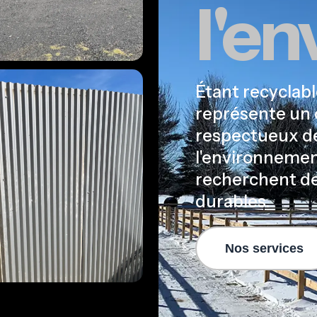
l'e
Étant recyclabl
représente un 
respectueux d
l'environnemen
recherchent de
durables.
Nos services