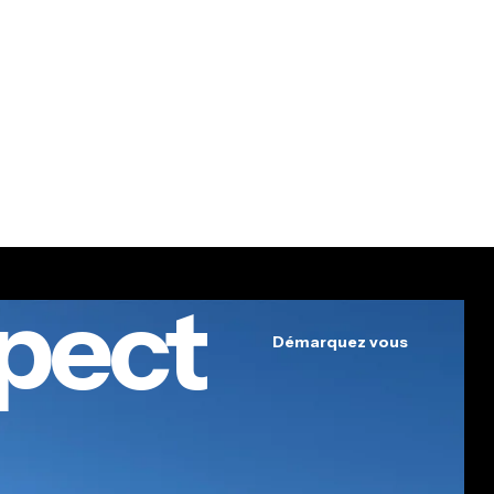
pect
Démarquez vous