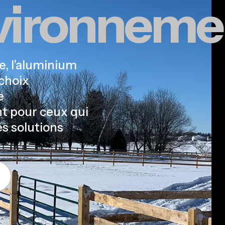
nvironneme
e, l'aluminium
choix
e
t pour ceux qui
s solutions