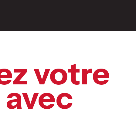
ez votre
 avec
ence