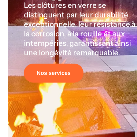
Les clôtures en verre se
distinguent par leur durabilité
exceptionnelle, leur résistance à
la corrosion, à la rouille et aux
intempéries, garantissant ainsi
une longévité remarquable.
Nos services