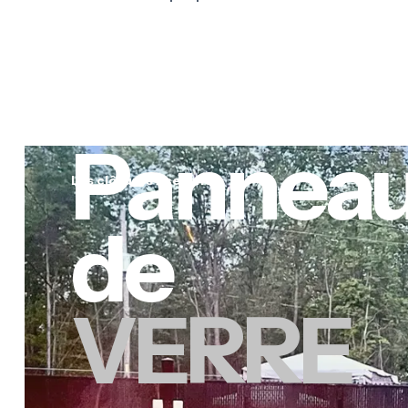
Pannea
Les clôtures Xcellence
de
VERRE