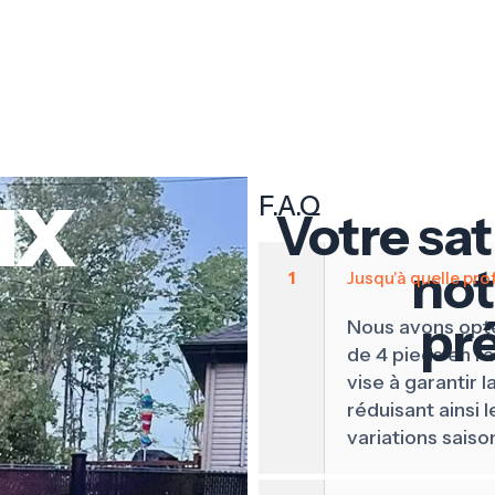
ux
F.A.Q
Votre sa
not
1
Jusqu'à quelle pro
pr
Nous avons opté
de 4 pieds en r
vise à garantir la
réduisant ainsi
variations saison