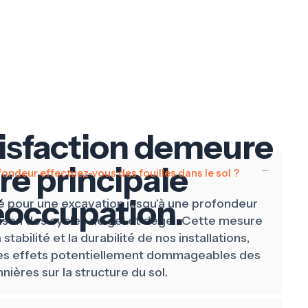
tisfaction demeure
re principale
fondeur effectuez-vous des fouilles dans le sol ?
éoccupation.
 pour une excavation jusqu'à une profondeur
aison des cycles de gel et dégel. Cette mesure
 stabilité et la durabilité de nos installations,
 les effets potentiellement dommageables des
nières sur la structure du sol.